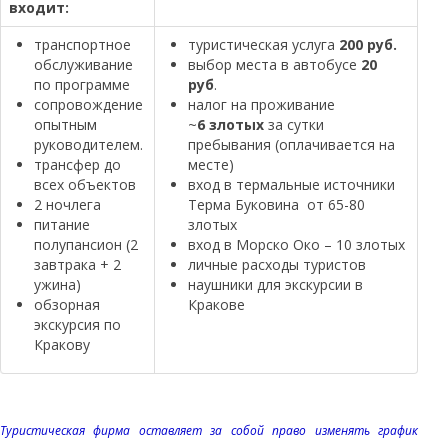
входит:
транспортное
туристическая услуга
200 руб.
обслуживание
выбор места в автобусе
20
по программе
руб
.
сопровождение
налог на проживание
опытным
~
6 злотых
за сутки
руководителем.
пребывания (оплачивается на
трансфер до
месте)
всех объектов
вход в термальные источники
2 ночлега
Терма Буковина от 65-80
питание
злотых
полупансион (2
вход в Морско Око – 10 злотых
завтрака + 2
личные расходы туристов
ужина)
наушники для экскурсии в
обзорная
Кракове
экскурсия по
Кракову
Туристическая фирма оставляет за собой право изменять график