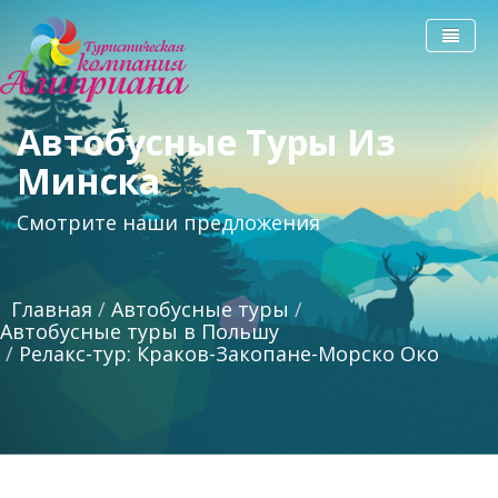
Автобусные Туры Из
Главная
Минска
Автобусные туры
Смотрите наши предложения
Туристам
Партнерам
Порядок оплаты туров
Главная
/
Автобусные туры
/
Контакты
Автобусные туры в Польшу
/
Релакс-тур: Краков-Закопане-Морско Око