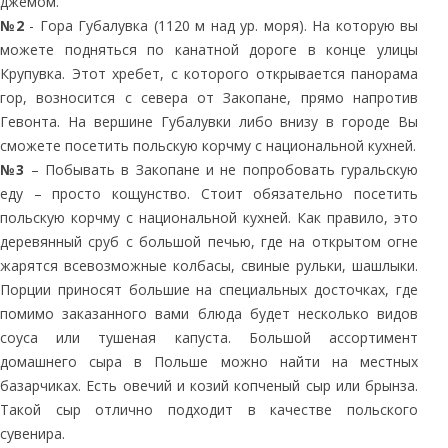
джемом.
№2
- Гора Губалувка (1120 м над ур. моря). На которую вы
можете подняться по канатной дороге в конце улицы
Крупувка. Этот хребет, с которого открывается панорама
гор, возносится с севера от Закопане, прямо напротив
Гевонта. На вершине Губалувки либо внизу в городе Вы
сможете посетить польскую корчму с национальной кухней.
№3
– Побывать в Закопане и не попробовать гуральскую
еду – просто кощунство. Стоит обязательно посетить
польскую корчму с национальной кухней. Как правило, это
деревянный сруб с большой печью, где на открытом огне
жарятся всевозможные колбасы, свиные рульки, шашлыки.
Порции приносят большие на специальных досточках, где
помимо заказанного вами блюда будет несколько видов
соуса или тушеная капуста. Большой ассортимент
домашнего сыра в Польше можно найти на местных
базарчиках. Есть овечий и козий копченый сыр или брынза.
Такой сыр отлично подходит в качестве польского
сувенира.