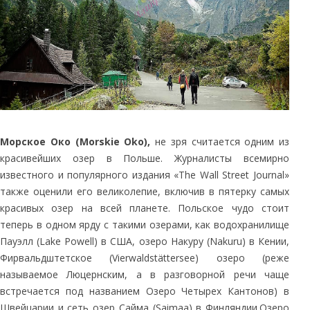
Морское Око (Morskie Oko),
не зря считается одним из
красивейших озер в Польше. Журналисты всемирно
известного и популярного издания «The Wall Street Journal»
также оценили его великолепие, включив в пятерку самых
красивых озер на всей планете. Польское чудо стоит
теперь в одном ярду с такими озерами, как водохранилище
Пауэлл (Lake Powell) в США, озеро Накуру (Nakuru) в Кении,
Фирвальдштетское (Vierwaldstättersee) озеро (реже
называемое Люцернским, а в разговорной речи чаще
встречается под названием Озеро Четырех Кантонов) в
Швейцарии и сеть озер Сайма (Saimaa) в Финляндии.Озеро